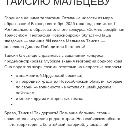
ТАИСИЮ МАЛЬЦЕВУ
Гордимся нашими талантами!Отличные новости из мира
образования! В конце сентября 2025 года подвели итоги I
Регионального образовательного конкурса «Земля, рождённая
Транссибом: География Новосибирской области».Наша
звёздочка — ученица 8И класса Мальцева Таисия —
завоевала Диплом Победителя II степени!
Таисия блестяще справилась с заданиями конкурса,
продемонстрировав глубокие знания географии родного края.
Она поразила жюри своими ответами на непростые вопросы:
о знаменитой Ордынской росписи;
о природных красотах Новосибирской области, которые
по своей живописности не уступают швейцарским
пейзажам;
и многих других интересных темах.
Браво, Таисия! Так держать! Познание большой страны
начинается с изучения родного края. Новосибирская область
— это территория с богатейшей историей, уникальной