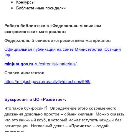
Конкурсы
Библиотечные посиделки
Работа библиотеки с «Федеральным списком
экстремистских материалов»
Федеральный список экстремистских материалов
Официальная публикация на сайте Министерства Юстиции
РФ
minjust.gov.ru
›ru/extremist-materials/
Списки иноагентов
https://minjust.gov.ru/ru/activity/directions/998/
Буккросинг в ЦО «Развитие».
Что такое буккросинг? Определение этого современного
движения довольно простое – обмен книгами. Можно сказать,
что это книжный клуб, в который может вступить каждый без
регистрации. Негласный девиз –
«Прочитал – отдай
другому»