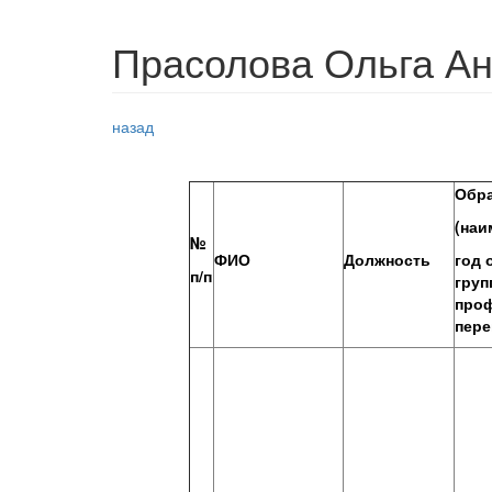
Прасолова Ольга А
назад
Обр
(наи
№
ФИО
Должность
год 
п/п
груп
про
пере