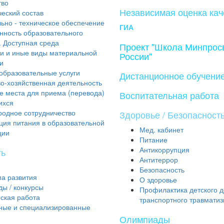
тво
Независимая оценка кач
ческий состав
ьно - техническое обеспечение
ГИА
нность образовательного
. Доступная среда
Проект "Школа Минпро
и и иные виды материальной
России"
и
образовательные услуги
Дистанционное обучени
о-хозяйственная деятельность
е места для приема (перевода)
Воспитательная работа
ихся
одное сотрудничество
Здоровье / Безопасност
ция питания в образовательной
Мед. кабинет
ции
Питание
Антикоррупция
ть
Антитеррор
Безопасность
а развития
О здоровье
ы / конкурсы
Профилактика детского 
ская работа
транспортного травмати
ые и специализированные
Олимпиады