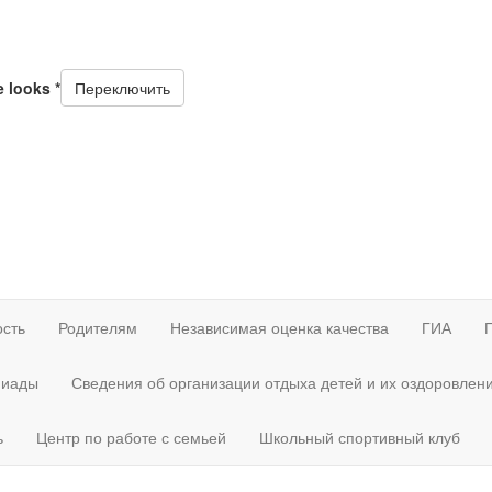
e looks
*
Переключить
ость
Родителям
Независимая оценка качества
ГИА
иады
Сведения об организации отдыха детей и их оздоровлен
ь
Центр по работе с семьей
Школьный спортивный клуб