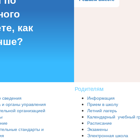
 по
ного
те, как
чше?
Родителям
 сведения
Информация
а и органы управления
Прием в школу
тельной организацией
Летний лагерь
ы
Календарный учебный г
ние
Расписание
тельные стандарты и
Экзамены
ия
Электронная школа