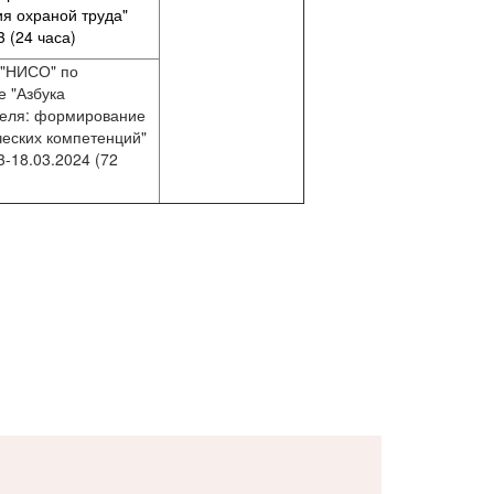
я охраной труда"
3 (24 часа)
"НИСО" по
 "Азбука
теля: формирование
еских компетенций"
3-18.03.2024 (72