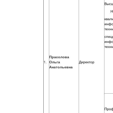
Высш
НГ
квал
инфо
тех
спец
инфо
техн
Прасолова
1.
Ольга
Директор
Анатольевна
Проф