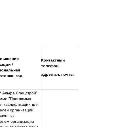
овышения
Контактный
ации /
телефон,
иональная
адрес эл. почты
отовка, год
 Альфа Спецстрой"
амме "Программа
я квалификации для
елей организаций,
аченных
телем организации
нных за обеспечение