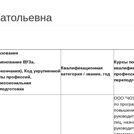
натольевна
азование
менование ВУЗа,
Курсы п
Квалификационная
квалифик
окончания), Код укрупненной
категория / звание, год
професс
пы профессий,
переподг
фессиональная
подготовка
ООО "ЧОУ
по прогр
повышени
руководит
лиц, назн
руководи
ответстве