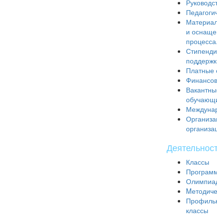
Руководс
Педагоги
Материал
и оснаще
процесса
Стипенди
поддержк
Платные 
Финансов
Вакантны
обучающ
Междунар
Организа
организа
Деятельнос
Классы
Программ
Олимпиад
Mетодиче
Профильн
классы