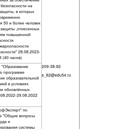
 безопасности на
защиты, в которых
новременно
я 50 и более человек
 защиты ,отнесенных
риям повышенной
асности
ожароопасности
асности" 28.08.2023-
3 (40 часов)
"Образование
209-38-82
по программе
s_82@edu54.ru
ние образовательной
ией в условиях
ии обновлённых
08.2022-29.08.2022
фЭксперт" по
е "Общие вопросы
уда и
ирования системы