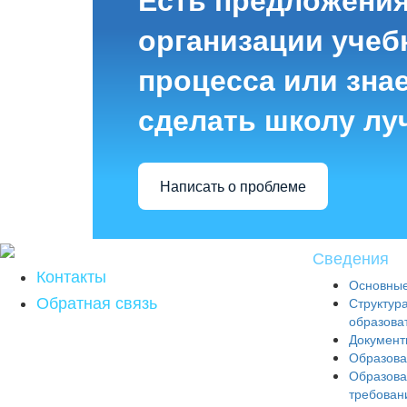
Есть предложения
организации учеб
процесса или знае
сделать школу лу
Написать о проблеме
Сведения
Контакты
Основные
Обратная связь
Структур
образова
Документ
Образова
Образова
требован