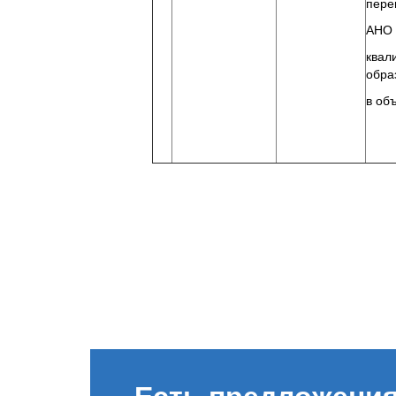
пере
АНО 
квал
обра
в об