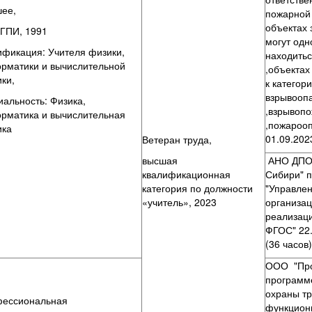
ее,
пожарной
объектах 
ПИ, 1991
могут од
ификация: Учителя физики,
находитьс
рматики и вычислительной
,объектах
ники,
к катего
взрывооп
иальность: Физика,
,взрывоп
рматика и вычислительная
,пожарооп
ика
01.09.202
Ветеран труда,
высшая
АНО ДПО 
квалификационная
Сибири" 
категория по должности
"Управле
«учитель», 2023
организац
реализац
ФГОС" 22.
(36 часов)
ООО "Про
программ
охраны тр
ессиональная
функцион