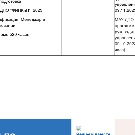
подготовка
управлени
ДПО "ФИПКиП", 2023
09.11.202
ификация: Менеджер в
МАУ ДПО 
зовании
программе
руководи
ъеме 520 часов
управленч
09.10.202
часа)
Решаем вместе